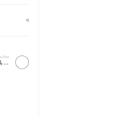
xt Post
بالفيديو القطعة الواحدة بألف دولار.. عراقي يبيع بقلاوة تركية مغلفة بالذهب