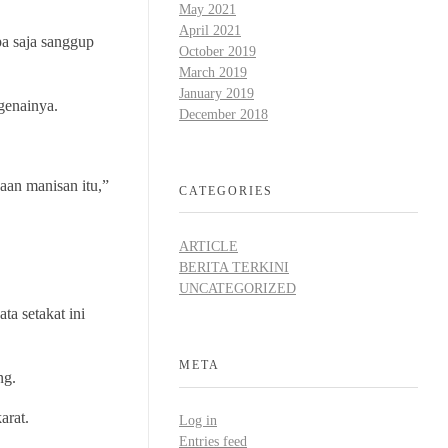
May 2021
April 2021
pa saja sanggup
October 2019
March 2019
January 2019
genainya.
December 2018
aan manisan itu,”
CATEGORIES
ARTICLE
BERITA TERKINI
UNCATEGORIZED
ta setakat ini
META
ng.
arat.
Log in
Entries feed