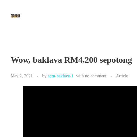
Mardin Baklava
The 1st Fine Baklava & Kunafe Cafe in Indonesia
Wow, baklava RM4,200 sepotong
May 2, 2021
by
adm-baklava-1
with
no comment
Article