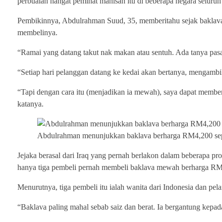
perbualan hangat peminat manisan itu di beberapa negara seluruh
Pembikinnya, Abdulrahman Suud, 35, memberitahu sejak baklava 
membelinya.
“Ramai yang datang takut nak makan atau sentuh. Ada tanya pasal
“Setiap hari pelanggan datang ke kedai akan bertanya, mengamb
“Tapi dengan cara itu (menjadikan ia mewah), saya dapat membe
katanya.
Abdulrahman menunjukkan baklava berharga RM4,200 se
Jejaka berasal dari Iraq yang pernah berlakon dalam beberapa pr
hanya tiga pembeli pernah membeli baklava mewah berharga RM
Menurutnya, tiga pembeli itu ialah wanita dari Indonesia dan 
“Baklava paling mahal sebab saiz dan berat. Ia bergantung kepad