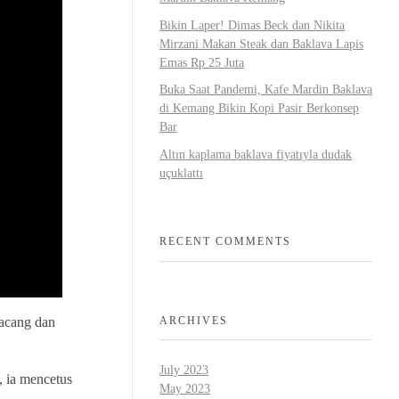
Bikin Laper! Dimas Beck dan Nikita
Mirzani Makan Steak dan Baklava Lapis
Emas Rp 25 Juta
Buka Saat Pandemi, Kafe Mardin Baklava
di Kemang Bikin Kopi Pasir Berkonsep
Bar
Altın kaplama baklava fiyatıyla dudak
uçuklattı
RECENT COMMENTS
ARCHIVES
kacang dan
July 2023
 ia mencetus
May 2023