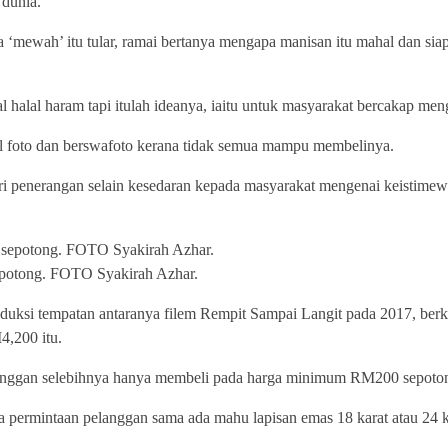
 dunia.
‘mewah’ itu tular, ramai bertanya mengapa manisan itu mahal dan sia
 halal haram tapi itulah ideanya, iaitu untuk masyarakat bercakap men
il foto dan berswafoto kerana tidak semua mampu membelinya.
ri penerangan selain kesedaran kepada masyarakat mengenai keistimew
potong. FOTO Syakirah Azhar.
oduksi tempatan antaranya filem Rempit Sampai Langit pada 2017, berka
4,200 itu.
pelanggan selebihnya hanya membeli pada harga minimum RM200 sepoto
a permintaan pelanggan sama ada mahu lapisan emas 18 karat atau 24 k