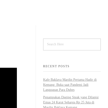
OUT
MENU
ARTICLE & NEWS
RECENT POSTS
Kafe Baklava Mardin Pertama Hadir di
Kemang: Buka saat Pandemi Jadi
Langganan Para Dubes
Penampakan Daging Steak yang Dilapisi
Emas 24 Karat Seharga Rp 25 Juta di
Mardin Baklava Kemang