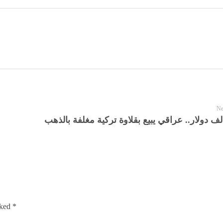
Ne
rked *