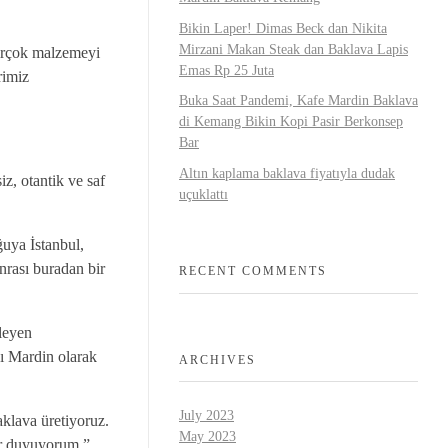
Bikin Laper! Dimas Beck dan Nikita
Mirzani Makan Steak dan Baklava Lapis
birçok malzemeyi
Emas Rp 25 Juta
rimiz
Buka Saat Pandemi, Kafe Mardin Baklava
di Kemang Bikin Kopi Pasir Berkonsep
Bar
Altın kaplama baklava fiyatıyla dudak
z, otantik ve saf
uçuklattı
ğuya İstanbul,
nrası buradan bir
RECENT COMMENTS
yleyen
yı Mardin olarak
ARCHIVES
July 2023
aklava üretiyoruz.
May 2023
rur duyuyorum.”