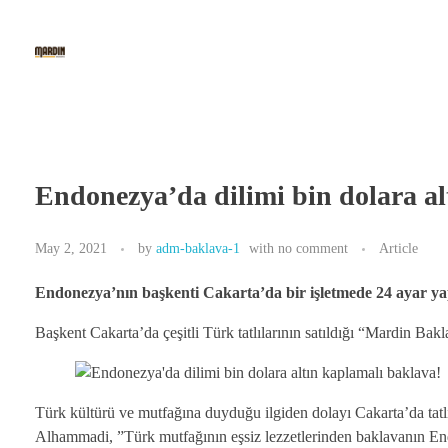
Mardin Baklava
The 1st Fine Baklava & Kunafe Cafe in Indonesia
Endonezya’da dilimi bin dolara al
May 2, 2021
by
adm-baklava-1
with
no comment
Article
Endonezya’nın başkenti Cakarta’da bir işletmede 24 ayar yapr
Başkent Cakarta’da çeşitli Türk tatlılarının satıldığı “Mardin Bakla
Türk kültürü ve mutfağına duyduğu ilgiden dolayı Cakarta’da tatl
Alhammadi, ”Türk mutfağının eşsiz lezzetlerinden baklavanın Endo