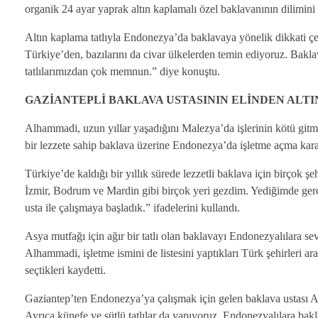
organik 24 ayar yaprak altın kaplamalı özel baklavanının dilimini
Altın kaplama tatlıyla Endonezya’da baklavaya yönelik dikkati ç
Türkiye’den, bazılarını da civar ülkelerden temin ediyoruz. Baklav
tatlılarımızdan çok memnun.” diye konuştu.
GAZİANTEPLİ BAKLAVA USTASININ ELİNDEN ALT
Alhammadi, uzun yıllar yaşadığını Malezya’da işlerinin kötü gitmes
bir lezzete sahip baklava üzerine Endonezya’da işletme açma karar
Türkiye’de kaldığı bir yıllık sürede lezzetli baklava için birçok
İzmir, Bodrum ve Mardin gibi birçok yeri gezdim. Yediğimde gerçe
usta ile çalışmaya başladık.” ifadelerini kullandı.
Asya mutfağı için ağır bir tatlı olan baklavayı Endonezyalılara se
Alhammadi, işletme ismini de listesini yaptıkları Türk şehirleri 
seçtikleri kaydetti.
Gaziantep’ten Endonezya’ya çalışmak için gelen baklava ustası Ali
Ayrıca künefe ve sütlü tatlılar da yapıyoruz. Endonezyalılara ba