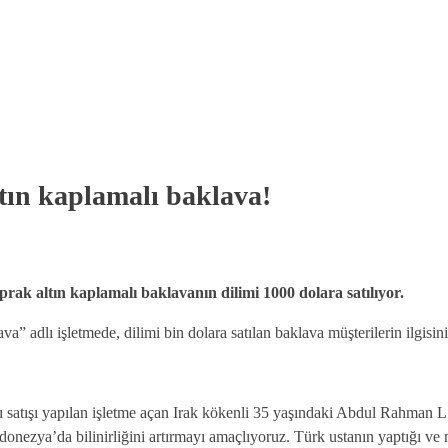
HOME
AB
tın kaplamalı baklava!
ak altın kaplamalı baklavanın dilimi 1000 dolara satılıyor.
va” adlı işletmede, dilimi bin dolara satılan baklava müşterilerin ilgisini
ı satışı yapılan işletme açan Irak kökenli 35 yaşındaki Abdul Rahman 
nezya’da bilinirliğini artırmayı amaçlıyoruz. Türk ustanın yaptığı ve