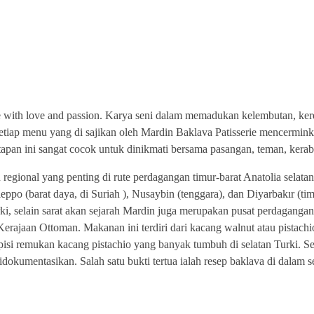
de with love and passion. Karya seni dalam memadukan kelembutan, k
etiap menu yang di sajikan oleh Mardin Baklava Patisserie mencermink
tapan ini sangat cocok untuk dinikmati bersama pasangan, teman, kerab
egional yang penting di rute perdagangan timur-barat Anatolia selatan.
po (barat daya, di Suriah ), Nusaybin (tenggara), dan Diyarbakır (tim
i, selain sarat akan sejarah Mardin juga merupakan pusat perdagangan
erajaan Ottoman. Makanan ini terdiri dari kacang walnut atau pistach
t dilapisi remukan kacang pistachio yang banyak tumbuh di selatan Turk
idokumentasikan. Salah satu bukti tertua ialah resep baklava di dala