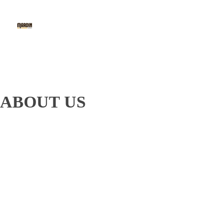
Mardin Baklava
The 1st Fine Baklava & Kunafe Cafe in Indonesia
ABOUT US