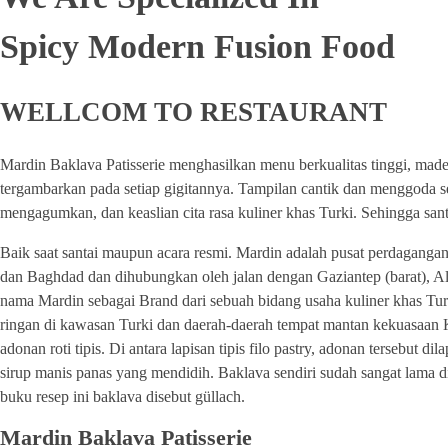
Spicy Modern Fusion Food
WELLCOM TO RESTAURANT
Mardin Baklava Patisserie menghasilkan menu berkualitas tinggi, ma
tergambarkan pada setiap gigitannya. Tampilan cantik dan menggoda s
mengagumkan, dan keaslian cita rasa kuliner khas Turki. Sehingga san
Baik saat santai maupun acara resmi. Mardin adalah pusat perdagangan r
dan Baghdad dan dihubungkan oleh jalan dengan Gaziantep (barat), Alep
nama Mardin sebagai Brand dari sebuah bidang usaha kuliner khas Turk
ringan di kawasan Turki dan daerah-daerah tempat mantan kekuasaan K
adonan roti tipis. Di antara lapisan tipis filo pastry, adonan tersebu
sirup manis panas yang mendidih. Baklava sendiri sudah sangat lama d
buku resep ini baklava disebut güllach.
Mardin Baklava Patisserie